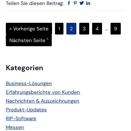
Teilen Sie diesen Beitrag:
Facebook
Pinterest
Twitter
Linkedin
Zurück
Seite
Seite
Seite
Seite
Ausgelass
Seite
«
Vorherige Seite
1
2
3
4
...
9
Zwischense
Zur
Nächsten Seite "
Primäre
Kategorien
Seitenleiste
Business-Lösungen
Erfahrungsberichte von Kunden
Nachrichten & Auszeichnungen
Produkt-Updates
RIP-Software
Messen