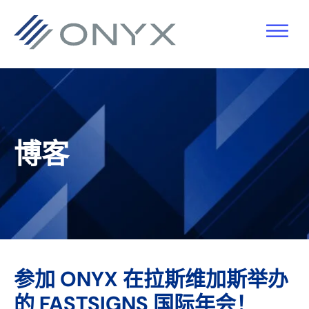
跳
跳
跳
跳
至
至
转
至
主
主
到
页
导
要
主
脚
航
内
侧
容
栏
博客
参加 ONYX 在拉斯维加斯举办
的 FASTSIGNS 国际年会！