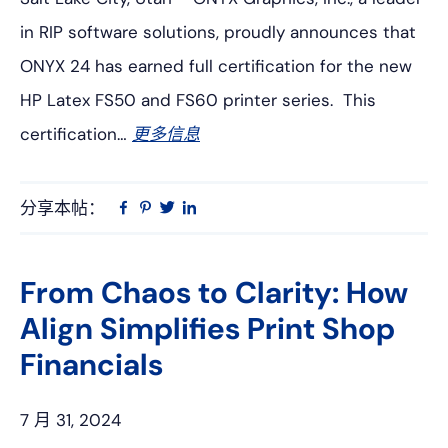
in RIP software solutions, proudly announces that
ONYX 24 has earned full certification for the new
HP Latex FS50 and FS60 printer series. This
certification…
更多信息
分享本帖：
Linkedin
在
品
推
Facebook
趣
特
上
网
From Chaos to Clarity: How
Align Simplifies Print Shop
Financials
7 月 31, 2024