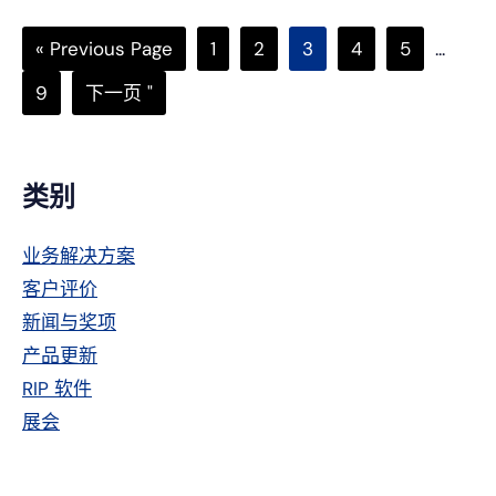
上
网
Go
页
页
页
页
页
中
«
Previous Page
1
2
3
4
5
...
to
次
次
次
次
次
间
页
转
9
下一页 "
页
次
到
省
略
主
类别
侧
业务解决方案
栏
客户评价
新闻与奖项
产品更新
RIP 软件
展会