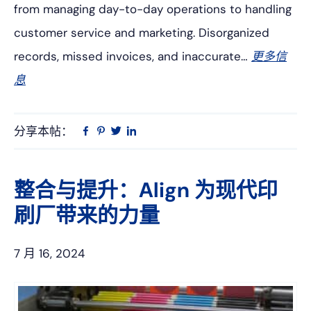
from managing day-to-day operations to handling
customer service and marketing. Disorganized
records, missed invoices, and inaccurate…
更多信
息
分享本帖：
Linkedin
在
品
推
Facebook
趣
特
上
网
整合与提升：Align 为现代印
刷厂带来的力量
7 月 16, 2024