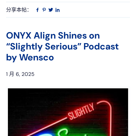
分享本帖：
Linkedin
在
品
推
Facebook
趣
特
上
网
ONYX Align Shines on
“Slightly Serious” Podcast
by Wensco
1 月 6, 2025