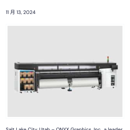
11 月 13, 2024
Salt Lake City, Utah – ONYX Graphics, Inc., a leader