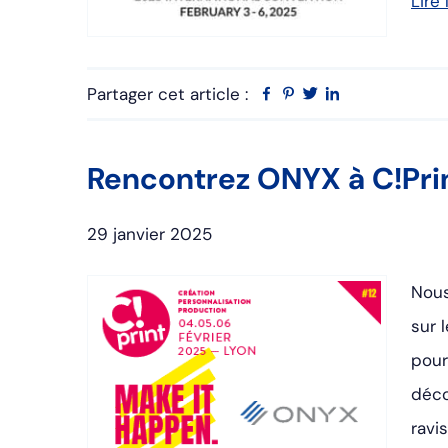
Lire 
Partager cet article :
Facebook
Pinterest
Twitter
Linkedin
Rencontrez ONYX à C!Prin
29 janvier 2025
Nous
sur 
pour
déco
ravi