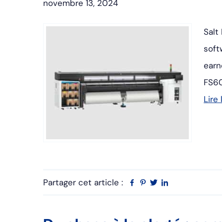
novembre 13, 2024
Salt
soft
earn
FS60
Lire 
Partager cet article :
Facebook
Pinterest
Twitter
Linkedin