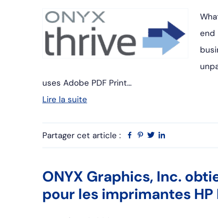
What
end 
busi
unpa
uses Adobe PDF Print…
Lire la suite
Partager cet article :
Facebook
Pinterest
Twitter
Linkedin
ONYX Graphics, Inc. obtie
pour les imprimantes HP