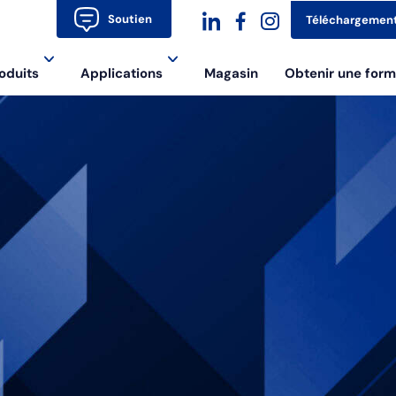
Soutien
Téléchargemen
dashicons-
dashicons-
dashicons-
oduits
Applications
Magasin
Obtenir une form
linkedin
facebook-
instagram
alt