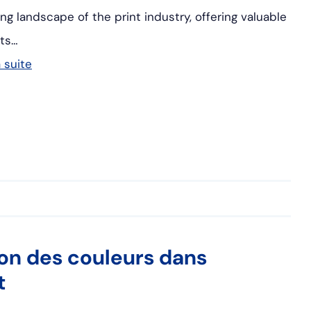
ing landscape of the print industry, offering valuable
hts…
a suite
tion des couleurs dans
t