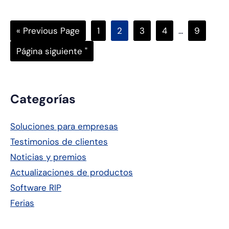
Go
Página
Página
Página
Página
Páginas
Página
«
Previous Page
1
2
3
4
...
9
to
intermedias
Ir
Página siguiente "
omitidas
a
Barra
Categorías
lateral
Soluciones para empresas
principal
Testimonios de clientes
Noticias y premios
Actualizaciones de productos
Software RIP
Ferias