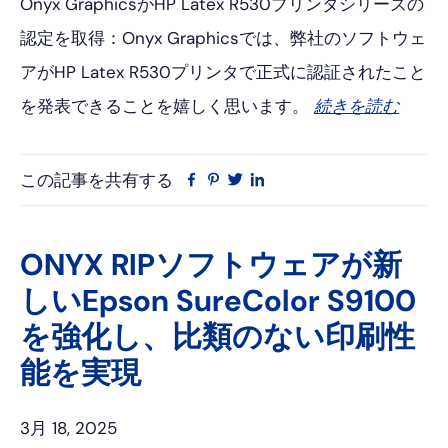
Onyx GraphicsがHP Latex R530プリンタシリーズの
認定を取得：Onyx Graphicsでは、弊社のソフトウェ
アがHP Latex R530プリンタで正式に認証されたこと
を発表できることを嬉しく思います。
続きを読む
この記事を共有する
フ
ピ
ツ
リ
ェ
ン
イ
ン
イ
タ
ッ
ク
ス
レ
タ
ト
ONYX RIPソフトウェアが新
ブ
ス
ー
イ
しいEpson SureColor S9100
ッ
ト
ン
ク
を強化し、比類のない印刷性
能を実現
3月 18, 2025