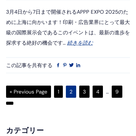
3月4日から7日まで開催されるAPPP EXPO 2025のた
めに上海に向かいます！印刷・広告業界にとって最大
級の国際展示会であるこのイベントは、最新の進歩を
探求する絶好の機会です...
続きを読む
この記事を共有する
フ
ピ
ツ
リ
ェ
ン
イ
ン
イ
タ
ッ
ク
ス
レ
タ
ト
Go
ペ
ペ
ペ
ペ
中
ペ
«
Previous Page
1
2
3
4
...
9
ブ
ス
ー
イ
ッ
ト
ン
to
ー
ー
ー
ー
間
ー
ク
次
ジ
ジ
ジ
ジ
ペ
ジ
の
ー
ペ
ジ
プ
カテゴリー
ー