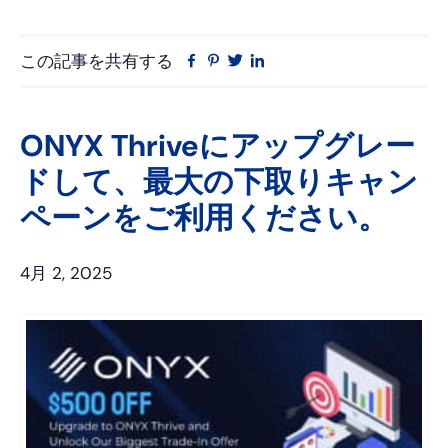
この記事を共有する
フ
ピ
ツ
リ
ェ
ン
イ
ン
イ
タ
ッ
ク
ス
レ
タ
ト
ONYX Thriveにアップグレー
ブ
ス
ー
イ
ドして、最大の下取りキャン
ッ
ト
ン
ク
ペーンをご利用ください。
4月 2, 2025