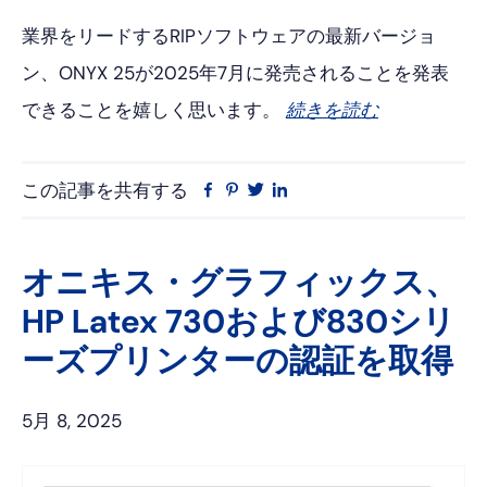
業界をリードするRIPソフトウェアの最新バージョ
ン、ONYX 25が2025年7月に発売されることを発表
できることを嬉しく思います。
続きを読む
この記事を共有する
フ
ピ
ツ
リ
ェ
ン
イ
ン
イ
タ
ッ
ク
ス
レ
タ
ト
オニキス・グラフィックス、
ブ
ス
ー
イ
HP Latex 730および830シリ
ッ
ト
ン
ク
ーズプリンターの認証を取得
5月 8, 2025