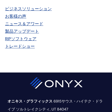
省
ラ
ジ
略
ビジネスソリューション
イ
へ
お客様の声
マ
</span
ニュース＆アワード
"
リ
製品アップデート
RIPソフトウェア
ー・
トレードショー
サ
イ
ド
バ
ー
オニキス・グラフィックス
6915サウス・ハイテク・ドラ
イブ
ソルトレイクシティ, UT 84047