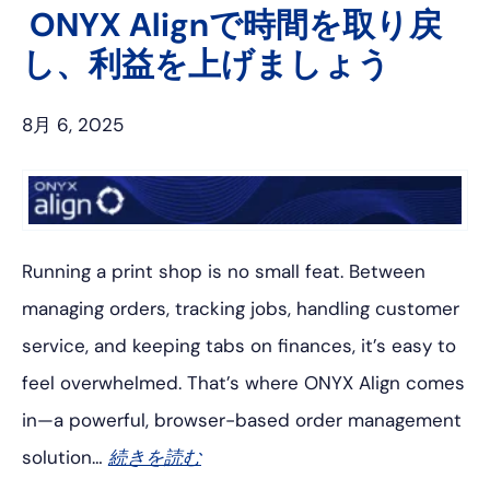
ス
レ
タ
ト
ONYX Alignで時間を取り戻
ブ
ス
ー
イ
し、利益を上げましょう
ッ
ト
ン
ク
8月 6, 2025
Running a print shop is no small feat. Between
managing orders, tracking jobs, handling customer
service, and keeping tabs on finances, it’s easy to
feel overwhelmed. That’s where ONYX Align comes
in—a powerful, browser-based order management
solution…
続きを読む