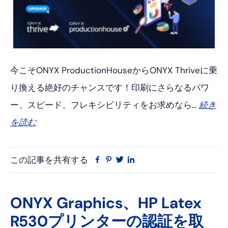
今こそONYX ProductionHouseからONYX Thriveに乗
り換える絶好のチャンスです！印刷にさらなるパワ
ー、スピード、フレキシビリティをお求めなら...
続き
を読む
この記事を共有する
フ
ピ
ツ
リ
ェ
ン
イ
ン
イ
タ
ッ
ク
ス
レ
タ
ト
ONYX Graphics、HP Latex
ブ
ス
ー
イ
R530プリンターの認証を取
ッ
ト
ン