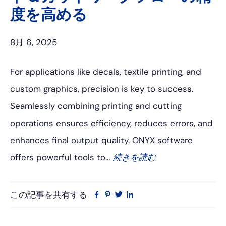
プ
度を高める
8月 6, 2025
For applications like decals, textile printing, and
custom graphics, precision is key to success.
Seamlessly combining printing and cutting
operations ensures efficiency, reduces errors, and
enhances final output quality. ONYX software
offers powerful tools to…
続きを読む
この記事を共有する
フ
ピ
ツ
リ
ェ
ン
イ
ン
イ
タ
ッ
ク