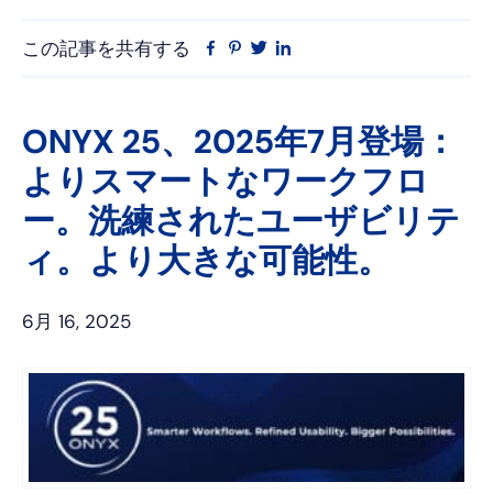
この記事を共有する
フ
ピ
ツ
リ
ェ
ン
イ
ン
イ
タ
ッ
ク
ス
レ
タ
ト
ONYX 25、2025年7月登場：
ブ
ス
ー
イ
よりスマートなワークフロ
ッ
ト
ン
ク
ー。洗練されたユーザビリテ
ィ。より大きな可能性。
6月 16, 2025