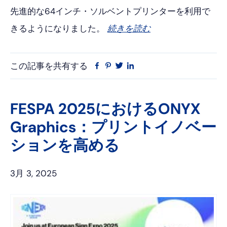
先進的な64インチ・ソルベントプリンターを利用で
きるようになりました。
続きを読む
この記事を共有する
フ
ピ
ツ
リ
ェ
ン
イ
ン
イ
タ
ッ
ク
ス
レ
タ
ト
FESPA 2025におけるONYX
ブ
ス
ー
イ
Graphics：プリントイノベー
ッ
ト
ン
ク
ションを高める
3月 3, 2025