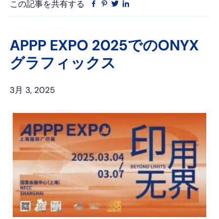
この記事を共有する
フ
ピ
ツ
リ
ェ
ン
イ
ン
イ
タ
ッ
ク
ス
レ
タ
ト
APPP EXPO 2025でのONYX
ブ
ス
ー
イ
グラフィックス
ッ
ト
ン
ク
3月 3, 2025