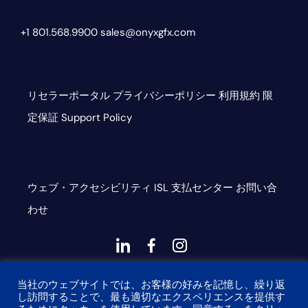
+1 801.568.9900
sales@onyxgfx.com
リセラーポータル
プライバシーポリシー
利用規約
限
定保証
Support Policy
ウェブ・アクセシビリティ
ISL
支払センター
お問い合
わせ
ダ
ダ
ダ
ッ
ッ
ッ
This site is protected by reCAPTCHA and the Google
シ
シ
シ
当社のウェブサイトでは、お客様の好みを記憶し、繰り返
し訪問することで、最も適切なエクスペリエンスを提供す
Privacy Policy and Terms of Service apply