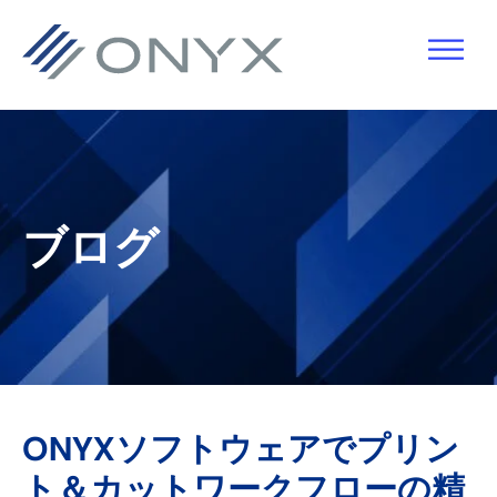
主
本
主
フ
要
文
要
ッ
ナ
へ
サ
タ
ビ
ス
イ
ー
ゲ
キ
ド
へ
ー
ッ
バ
ス
ブログ
シ
プ
ー
キ
ョ
へ
ッ
ン
ス
プ
へ
キ
ス
ッ
キ
プ
ONYXソフトウェアでプリン
ッ
ト＆カットワークフローの精