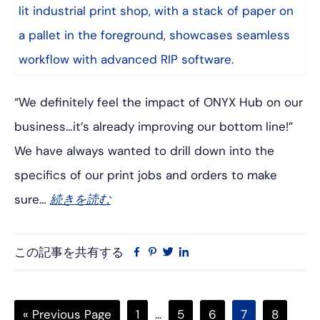
“We definitely feel the impact of ONYX Hub on our
business…it’s already improving our bottom line!”
We have always wanted to drill down into the
specifics of our print jobs and orders to make
sure…
続きを読む
この記事を共有する
フ
ピ
ツ
リ
ェ
ン
イ
ン
イ
タ
ッ
ク
ス
レ
タ
ト
Go
ペ
中
ペ
ペ
ペ
ペ
«
Previous Page
1
...
5
6
7
8
ブ
ス
ー
イ