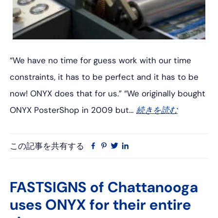
“We have no time for guess work with our time
constraints, it has to be perfect and it has to be
now! ONYX does that for us.” “We originally bought
ONYX PosterShop in 2009 but…
続きを読む
この記事を共有する
フ
ピ
ツ
リ
ェ
ン
イ
ン
イ
タ
ッ
ク
ス
レ
タ
ト
FASTSIGNS of Chattanooga
ブ
ス
ー
イ
uses ONYX for their entire
ッ
ト
ン
ク