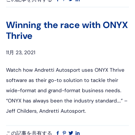
ェ
ン
イ
ン
イ
タ
ッ
ク
ス
レ
タ
ト
Winning the race with ONYX
ブ
ス
ー
イ
Thrive
ッ
ト
ン
ク
11月 23, 2021
Watch how Andretti Autosport uses ONYX Thrive
software as their go-to solution to tackle their
wide-format and grand-format business needs.
“ONYX has always been the industry standard….” –
Jeff Childers, Andretti Autosport.
この記事を共有する
フ
ピ
ツ
リ