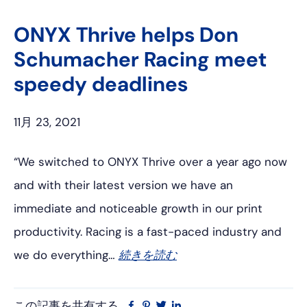
イ
タ
ッ
ク
ス
レ
タ
ト
ONYX Thrive helps Don
ブ
ス
ー
イ
Schumacher Racing meet
ッ
ト
ン
ク
speedy deadlines
11月 23, 2021
“We switched to ONYX Thrive over a year ago now
and with their latest version we have an
immediate and noticeable growth in our print
productivity. Racing is a fast-paced industry and
we do everything…
続きを読む
この記事を共有する
フ
ピ
ツ
リ