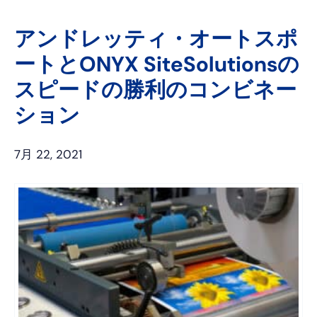
イ
タ
ッ
ク
ス
レ
タ
ト
アンドレッティ・オートスポ
ブ
ス
ー
イ
ートとONYX SiteSolutionsの
ッ
ト
ン
ク
スピードの勝利のコンビネー
ション
7月 22, 2021