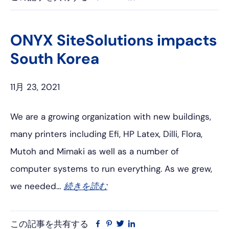
ェ
ン
イ
ン
イ
タ
ッ
ク
ス
レ
タ
ト
ONYX SiteSolutions impacts
ブ
ス
ー
イ
South Korea
ッ
ト
ン
ク
11月 23, 2021
We are a growing organization with new buildings,
many printers including Efi, HP Latex, Dilli, Flora,
Mutoh and Mimaki as well as a number of
computer systems to run everything. As we grew,
we needed…
続きを読む
この記事を共有する
フ
ピ
ツ
リ