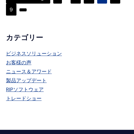
ッ
ト
ン
to
ー
間
ー
ー
ー
ー
ペ
9
ク
次
ジ
ペ
ジ
ジ
ジ
ジ
ー
の
ー
ジ
ペ
ジ
プ
カテゴリー
ー
省
ラ
ジ
略
ビジネスソリューション
イ
へ
お客様の声
</span
マ
ニュース＆アワード
"
リ
製品アップデート
RIPソフトウェア
ー・
トレードショー
サ
イ
ド