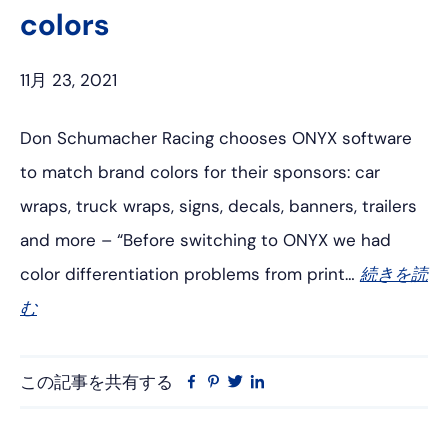
colors
ッ
ト
ン
ク
11月 23, 2021
Don Schumacher Racing chooses ONYX software
to match brand colors for their sponsors: car
wraps, truck wraps, signs, decals, banners, trailers
and more – “Before switching to ONYX we had
color differentiation problems from print…
続きを読
む
この記事を共有する
フ
ピ
ツ
リ
ェ
ン
イ
ン
イ
タ
ッ
ク