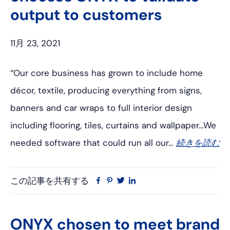
プ
output to customers
11月 23, 2021
“Our core business has grown to include home
décor, textile, producing everything from signs,
banners and car wraps to full interior design
including flooring, tiles, curtains and wallpaper…We
needed software that could run all our…
続きを読む
この記事を共有する
フ
ピ
ツ
リ
ェ
ン
イ
ン
イ
タ
ッ
ク
ス
レ
タ
ト
ONYX chosen to meet brand
ブ
ス
ー
イ