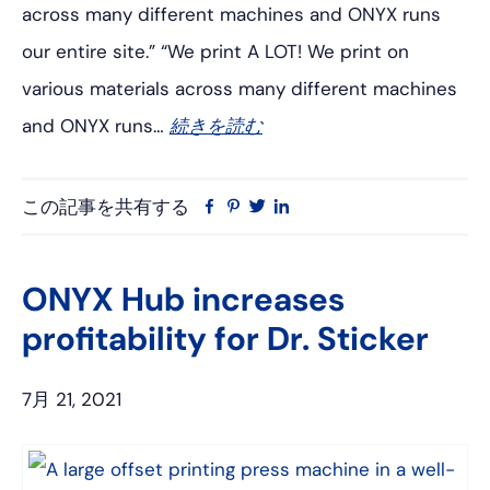
across many different machines and ONYX runs
our entire site.” “We print A LOT! We print on
various materials across many different machines
and ONYX runs…
続きを読む
この記事を共有する
フ
ピ
ツ
リ
ェ
ン
イ
ン
イ
タ
ッ
ク
ス
レ
タ
ト
ONYX Hub increases
ブ
ス
ー
イ
profitability for Dr. Sticker
ッ
ト
ン
ク
7月 21, 2021