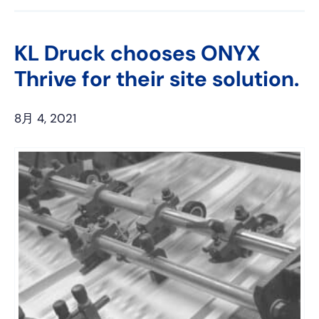
ェ
ン
イ
ン
イ
タ
ッ
ク
ス
レ
タ
ト
KL Druck chooses ONYX
ブ
ス
ー
イ
Thrive for their site solution.
ッ
ト
ン
ク
8月 4, 2021