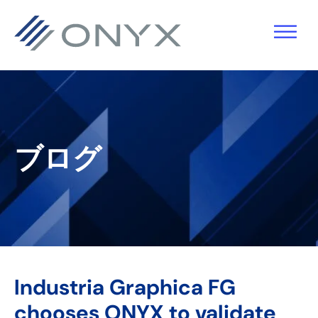
主
本
主
フ
要
文
要
ッ
ナ
へ
サ
タ
ビ
ス
イ
ー
ゲ
キ
ド
へ
ー
ッ
バ
ス
ブログ
シ
プ
ー
キ
ョ
へ
ッ
ン
ス
プ
へ
キ
ス
ッ
キ
プ
Industria Graphica FG
ッ
chooses ONYX to validate