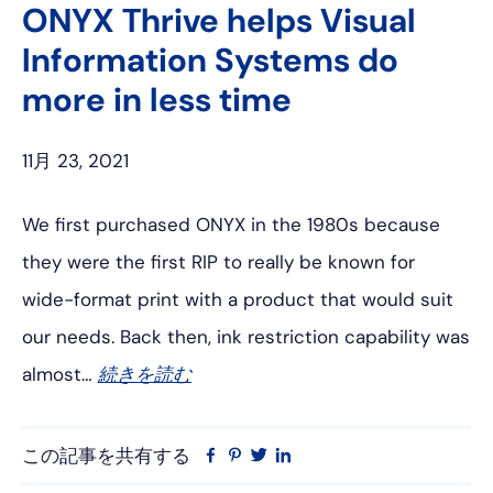
ス
レ
タ
ト
ONYX Thrive helps Visual
ブ
ス
ー
イ
Information Systems do
ッ
ト
ン
ク
more in less time
11月 23, 2021
We first purchased ONYX in the 1980s because
they were the first RIP to really be known for
wide-format print with a product that would suit
our needs. Back then, ink restriction capability was
almost…
続きを読む
この記事を共有する
フ
ピ
ツ
リ
ェ
ン
イ
ン