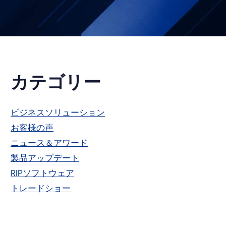
プ
カテゴリー
ラ
ビジネスソリューション
お客様の声
イ
ニュース＆アワード
マ
製品アップデート
RIPソフトウェア
リ
トレードショー
ー・