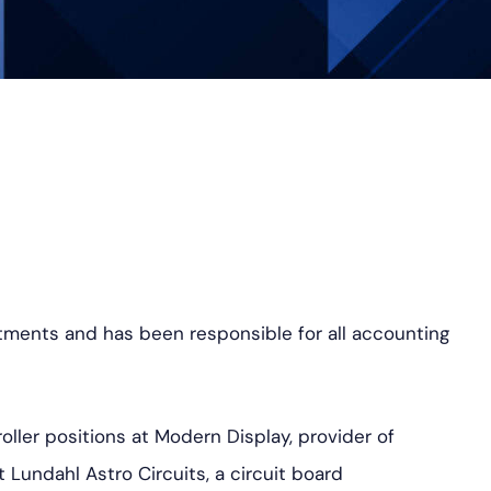
ク・
ス
ア
タ
ル
グ
ト
ラ
ム
ments and has been responsible for all accounting
oller positions at Modern Display, provider of
 Lundahl Astro Circuits, a circuit board