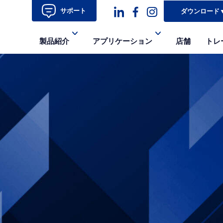
サポート
ダウンロード
ダ
ダ
ダ
製品紹介
アプリケーション
店舗
トレ
ッ
ッ
ッ
シ
シ
シ
ュ
ュ・
ュ
コ
フ
ア
ン
ェ
イ
イ
コ
ス
ン-
ブ
イ
ッ
ン