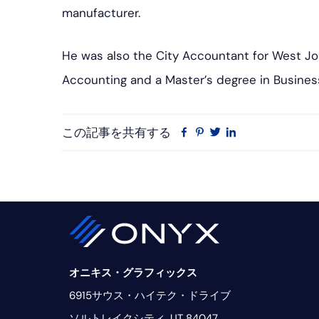
manufacturer.
He was also the City Accountant for West Jor
Accounting and a Master’s degree in Business
この記事を共有する
フ
ピ
ツ
リ
ェ
ン
イ
ン
イ
タ
ッ
ク
ス
レ
タ
ト
ブ
ス
ー
イ
ッ
ト
ン
ク
オニキス・グラフィックス
6915サウス・ハイテク・ドライブ
ソルトレイクシティ, UT 84047