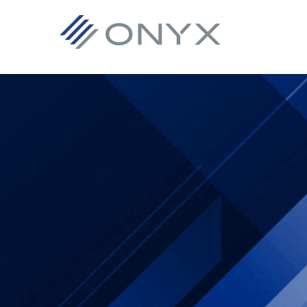
主
本
主
フ
要
文
要
ッ
ナ
へ
サ
タ
ビ
ス
イ
ー
ゲ
キ
ド
へ
ー
ッ
バ
ス
シ
プ
ー
キ
ョ
へ
ッ
ン
ス
プ
へ
キ
ス
ッ
キ
プ
ッ