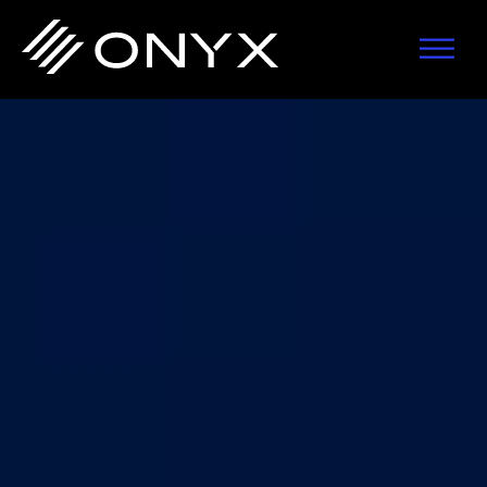
기
주
바
본
요
닥
탐
콘
글
색
텐
로
으
츠
건
로
로
너
건
건
뛰
너
너
기
뛰
뛰
기
기