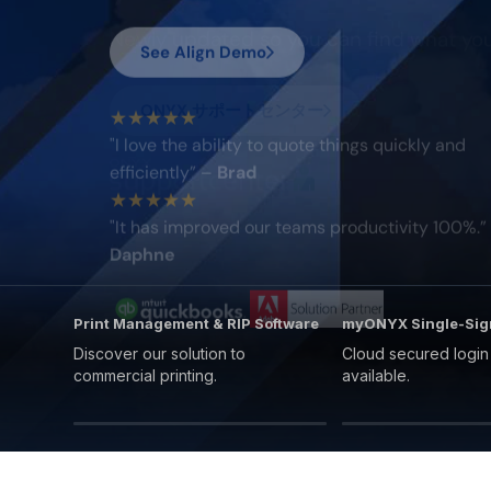
プ
See Align Demo
★★★★★
"
I love the ability to quote things quickly and
efficiently
” –
Brad
★★★★★
"
It has improved our teams productivity 100%.
”
Daphne
Print Management & RIP Software
myONYX Single-Si
Discover our solution to
Cloud secured logi
commercial printing.
available.