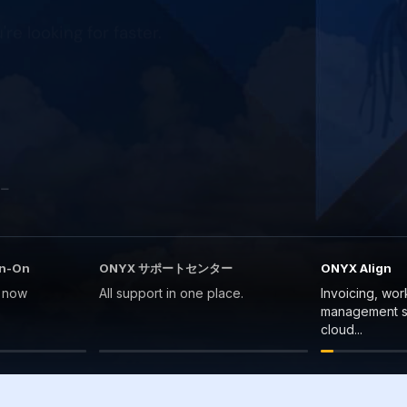
ク・
ス
ア
タ
ル
グ
ト
ラ
ム
 –
gn-On
ONYX サポートセンター
ONYX Align
n now
All support in one place.
Invoicing, wor
management so
cloud...