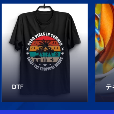
優れたカラー精度と信頼性のた
小
めに設計されたDTF RIPソフトウ
する
ェアで、比類のない精度とディ
で
テールを実現します。
し
さらに詳しく
さら
DTF
テ