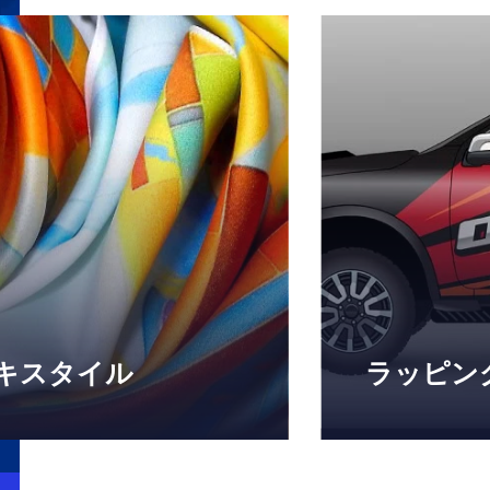
正確なカラー
ムレスなアプ
ロットから大量生産まで対応
めに設計された
多機能なRIPソフトウェア
ソフトウェア
、捺染印刷業務の規模を拡大
な車両やオブ
ましょう。
ングを実現し
大規模な仕事
に詳しく
さらに詳しく
キスタイル
ラッピン