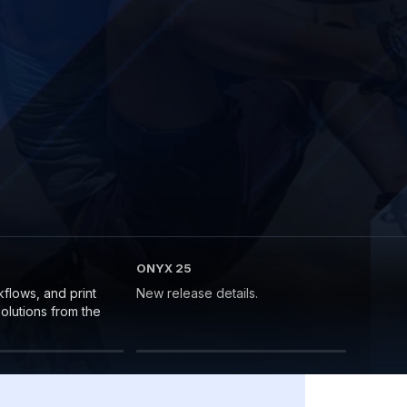
ONYX 25
kflows, and print
New release details.
lutions from the