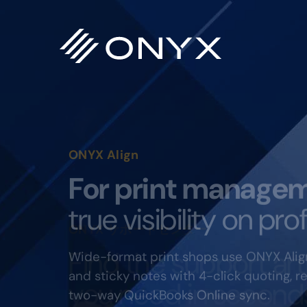
主
本
フ
要
文
ッ
ナ
へ
タ
ビ
ス
ー
ゲ
キ
へ
ー
ッ
ス
ONYX Align
シ
プ
キ
For print manage
ョ
ッ
true visibility on prof
ン
プ
へ
Wide-format print shops use ONYX Alig
ス
and sticky notes with 4-click quoting, re
キ
two-way QuickBooks Online sync.
ッ