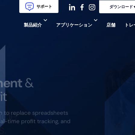
サポート
ダウンロード
ダ
ダ
ダ
製品紹介
アプリケーション
店舗
トレ
ッ
ッ
ッ
シ
シ
シ
ュ
ュ・
ュ
コ
フ
ア
ment
&
ン
ェ
イ
it
イ
コ
ス
ン-
n to replace spreadsheets
ブ
イ
al-time profit tracking, and
ッ
ン