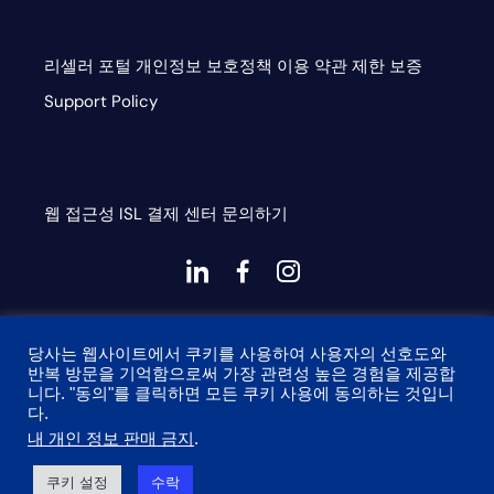
리셀러 포털
개인정보 보호정책
이용 약관
제한 보증
Support Policy
웹 접근성
ISL
결제 센터
문의하기
대
대
대
시
시
시
This site is protected by reCAPTCHA and the Google
아
아
아
당사는 웹사이트에서 쿠키를 사용하여 사용자의 선호도와
Privacy Policy and Terms of Service apply
이
이
이
반복 방문을 기억함으로써 가장 관련성 높은 경험을 제공합
니다. "동의"를 클릭하면 모든 쿠키 사용에 동의하는 것입니
콘
콘-
콘
다.
링
페
인
내 개인 정보 판매 금지
.
© 2026 Onyx Graphics, Inc. 모든 권리 보유. 설계자
타이니
크
이
스
쿠키 설정
수락
프로그 테크놀로지스.