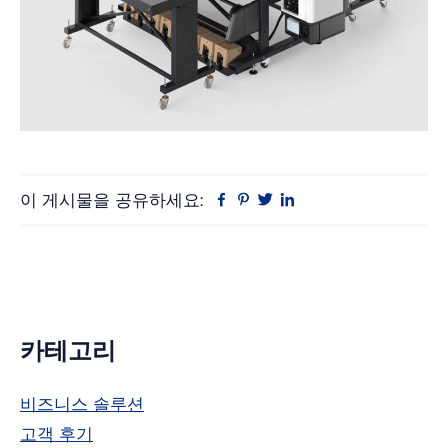
이 게시물을 공유하세요:
Facebook
Pinterest
트
링
위
크
터
드
인
기
카테고리
본
비즈니스 솔루션
사
고객 후기