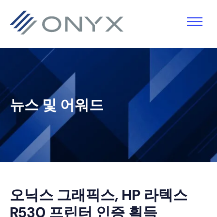
기
주
기
바
본
요
본
닥
탐
콘
사
글
색
텐
이
로
으
츠
드
건
로
로
바
너
뉴스 및 어워드
건
건
로
뛰
너
너
건
기
뛰
뛰
너
기
기
뛰
기
오닉스 그래픽스, HP 라텍스
R530 프린터 인증 획득