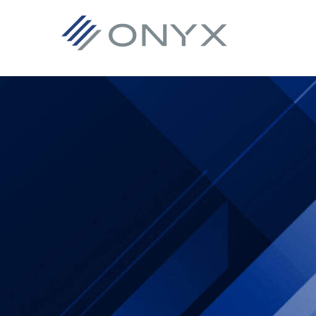
跳
跳
跳
至
至
至
主
主
页
导
要
脚
航
内
容