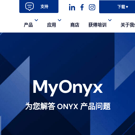
支持
下载
▼
Dashicons-
dashicons-
dashicons-
产品
应用
商店
获得培训
关于我
linkedin
facebook-
instagram
alt
MyOnyx
为您解答 ONYX 产品问题